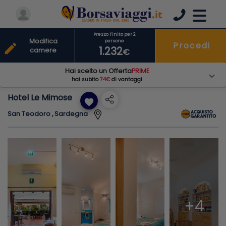
Prezzo Finito per 2
Modifica
persone
Procedi
edit
1.232
camere
€
Hai scelto un Offerta
PRIME
hai subito
74€
di vantaggi
Hotel Le Mimose
favorite
San Teodoro , Sardegna
+4