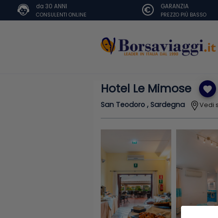
da 30 ANNI
GARANZIA
CONSULENTI ONLINE
PREZZO PIÙ BASSO
Hotel Le Mimose
favorite
San Teodoro , Sardegna
Vedi