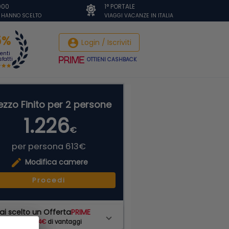
.000
1° PORTALE
I HANNO SCELTO
VIAGGI VACANZE IN ITALIA
5%
account_circle
Login / Iscriviti
ienti
fatti
OTTIENI CASHBACK
ezzo Finito per 2 persone
1.226
€
per persona 613€
edit
Modifica camere
Procedi
ai scelto un Offerta
PRIME
hai subito
74€
di vantaggi