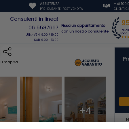
ASSISTENZA
+ di 100
PRE-DURANTE-POST VENDITA
CLIENTI C
Consulenti in linea!
9
Fissa un appuntamento
06 5587667
di cl
con un nostro consulente
soddis
LUN.-VEN. 9.00 / 19.00
SAB. 9.00 - 13.00
Pr
 su mappa
+4
H