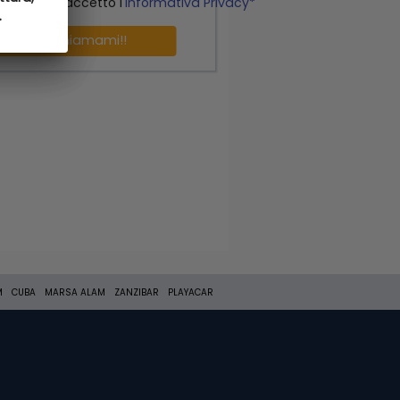
o letto ed accetto l'
Informativa Privacy*
.
.
Richiamami!!
M
CUBA
MARSA ALAM
ZANZIBAR
PLAYACAR