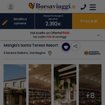
Prezzo Finito per 2
Modifica
persone
Procedi
edit
2.392
camere
€
Hai scelto un Offerta
PRIME
hai subito
144€
di vantaggi
Mangia's Santa Teresa Resort
favorite
S.teresa Gallura , Sardegna
+8