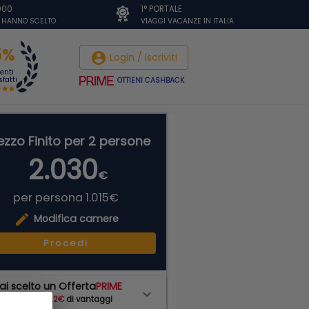
.000
1° PORTALE
I HANNO SCELTO
VIAGGI VACANZE IN ITALIA
5%
account_circle
Login / Iscriviti
ienti
fatti
OTTIENI CASHBACK
ezzo Finito per 2 persone
2.030
€
per persona 1.015€
edit
Modifica camere
Procedi
ai scelto un Offerta
PRIME
hai subito
122€
di vantaggi