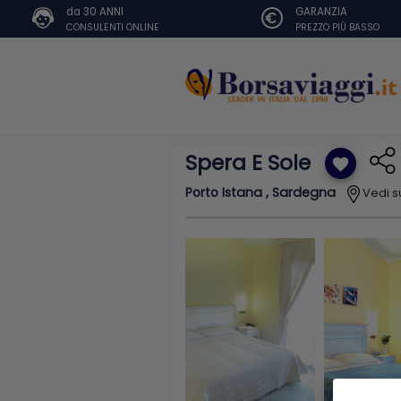
da 30 ANNI
GARANZIA
CONSULENTI ONLINE
PREZZO PIÙ BASSO
Spera E Sole
favorite
Porto Istana , Sardegna
Vedi 