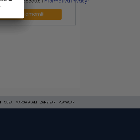
o letto ed accetto l'
Informativa Privacy*
.
.
Richiamami!!
M
CUBA
MARSA ALAM
ZANZIBAR
PLAYACAR