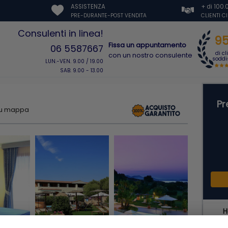
ASSISTENZA
+ di 100
PRE-DURANTE-POST VENDITA
CLIENTI C
Consulenti in linea!
9
Fissa un appuntamento
06 5587667
di cl
con un nostro consulente
soddis
LUN.-VEN. 9.00 / 19.00
SAB. 9.00 - 13.00
Pr
su mappa
H