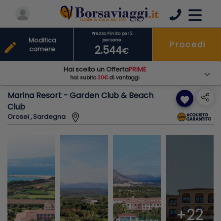
Prezzo Finito per 2
Modifica
persone
Procedi
edit
2.544
camere
€
Hai scelto un Offerta
PRIME
hai subito
30€
di vantaggi
Marina Resort - Garden Club & Beach
favorite
Club
Orosei , Sardegna
+22