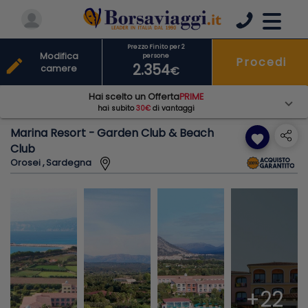
Prezzo Finito per 2
Modifica
persone
Procedi
edit
2.354
camere
€
Hai scelto un Offerta
PRIME
hai subito
30€
di vantaggi
Marina Resort - Garden Club & Beach
favorite
Club
Orosei , Sardegna
+22