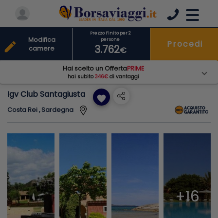
Prezzo Finito per 2
Modifica
persone
Procedi
edit
3.762
camere
€
Hai scelto un Offerta
PRIME
hai subito
346€
di vantaggi
Igv Club Santagiusta
favorite
Costa Rei , Sardegna
+16