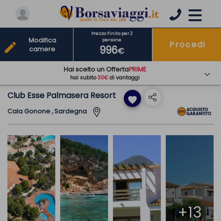
Prezzo Finito per 2
Modifica
persone
Procedi
edit
996
camere
€
Hai scelto un Offerta
PRIME
hai subito
30€
di vantaggi
Club Esse Palmasera Resort
favorite
Cala Gonone , Sardegna
+13