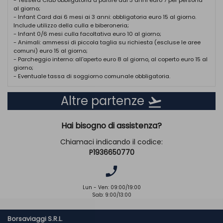
al giorno;
CAMERE
:
- Infant Card dai 6 mesi ai 3 anni: obbligatoria euro 15 al giorno.
il Club Esse Palmasera Resort è inserito in un parco
Include utilizzo della culla e biberoneria;
secolare con vegetazione mediterranea, e si suddivide in 2
- Infant 0/6 mesi culla facoltativa euro 10 al giorno;
distinte zone: il PALMASERA VILLAGE, con 349 camere divise
- Animali: ammessi di piccola taglia su richiesta (escluse le aree
tra il corpo centrale e basse costruzioni distribuite nel
comuni) euro 15 al giorno;
parco. La maggior parte delle camere è dotata di terrazza
- Parcheggio interno: all'aperto euro 8 al giorno, al coperto euro 15 al
giorno;
o veranda, disponibili anche comode camere Family (4 e 5
- Eventuale tassa di soggiorno comunale obbligatoria.
posti letto), composte da doppio ambiente con unico
bagno. FAMIGLIA SERENA: Le famiglie composte da 4 o 5
persone, pagando 3,75 o 4 quote, possono essere
Altre partenze
flight_takeoff
sistemate in 2 camere attigue. il PALMASERA BORGO
EXCLUSIVE, 73 esclusive ampie camere con terrazza o
Hai bisogno di assistenza?
veranda in villette a due piani, intorno alla piscina riservata
in esclusiva con connessione WI-FI. Tutte le camere
Chiamaci indicando il codice:
dispongono di aria condizionata, tv, mini-frigo,
P1936650770
asciugacapelli, cassetta di sicurezza, servizi con doccia. Le
camere possono essere singole, doppie, matrimoniali,
phone_enabled
triple, quadruple e quintuple. Sono disponibili camere per
ospiti diversamente abili (doppie).
Lun - Ven: 09:00/19:00
Sab: 9:00/13:00
RISOTRAZIONE:
Ristorante “Centrale” dotato di aria condizionata e
Borsaviaggi S.R.L.
riservato agli ospiti del Palmasera Village. Ristorante