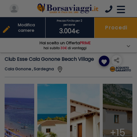
Prezzo Finito per 2
Modifica
persone
Procedi
edit
3.004
camere
€
Hai scelto un Offerta
PRIME
hai subito
30€
di vantaggi
Club Esse Cala Gonone Beach Village
favorite
Cala Gonone , Sardegna
+15