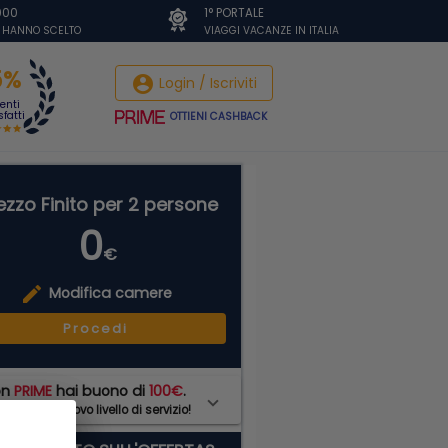
.000
1° PORTALE
I HANNO SCELTO
VIAGGI VACANZE IN ITALIA
5%
account_circle
Login / Iscriviti
ienti
fatti
OTTIENI CASHBACK
ezzo Finito per 2 persone
0
€
edit
Modifica camere
Procedi
on
PRIME
hai buono di
100€
.
di ad un nuovo livello di servizio!