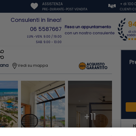
ASSISTENZA
+ di 100
PRE-DURANTE-POST VENDITA
CLIENTI C
Consulenti in linea!
9
Fissa un appuntamento
06 5587667
di cl
con un nostro consulente
soddis
LUN.-VEN. 9.00 / 19.00
SAB. 9.00 - 13.00
Pr
cana
Vedi su mappa
+11
H