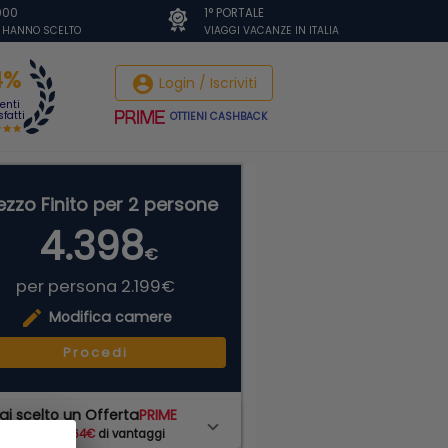
.000
1° PORTALE
I HANNO SCELTO
VIAGGI VACANZE IN ITALIA
4%
account_circle
Login / Iscriviti
ienti
fatti
OTTIENI CASHBACK
ezzo Finito per 2 persone
4.398
€
per persona 2.199€
edit
Modifica camere
Procedi
ai scelto un Offerta
PRIME
hai subito
264€
di vantaggi