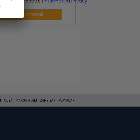
o letto ed accetto l'
Informativa Privacy*
.
.
Richiamami!!
M
CUBA
MARSA ALAM
ZANZIBAR
PLAYACAR