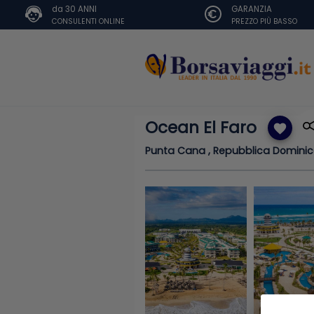
da 30 ANNI
GARANZIA
CONSULENTI ONLINE
PREZZO PIÙ BASSO
Ocean El Faro
favorite
Punta Cana , Repubblica Domini