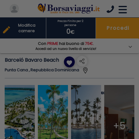
Prezzo Finito per 2
Modifica
persone
Procedi
edit
0
camere
€
Con
PRIME
hai buono di
75€
.
Accedi ad un nuovo livello di servizio!
Barceló Bavaro Beach
favorite
Punta Cana , Repubblica Dominicana
+5