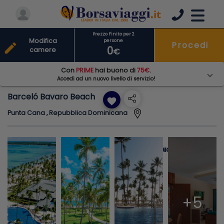
Prezzo Finito per 2
Modifica
persone
Procedi
edit
0
camere
€
Con
PRIME
hai buono di
75€
.
Accedi ad un nuovo livello di servizio!
Barceló Bavaro Beach
favorite
Punta Cana , Repubblica Dominicana
+5