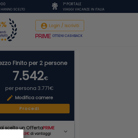
.000
1° PORTALE
I HANNO SCELTO
VIAGGI VACANZE IN ITALIA
4%
account_circle
Login / Iscriviti
ienti
fatti
OTTIENI CASHBACK
ezzo Finito per 2 persone
7.542
€
per persona 3.771€
edit
Modifica camere
Procedi
ai scelto un Offerta
PRIME
hai subito
453€
di vantaggi