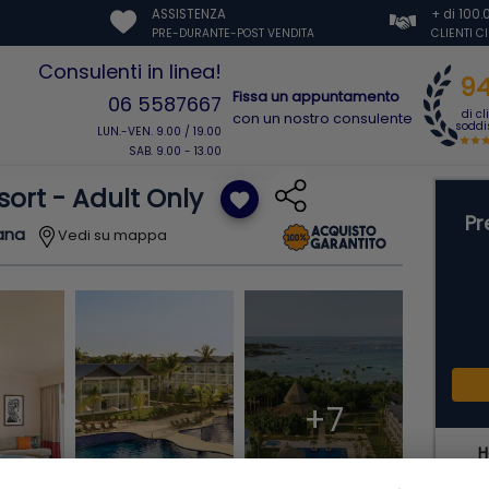
ASSISTENZA
+ di 100
PRE-DURANTE-POST VENDITA
CLIENTI C
Consulenti in linea!
9
Fissa un appuntamento
06 5587667
di cl
con un nostro consulente
soddis
LUN.-VEN. 9.00 / 19.00
SAB. 9.00 - 13.00
ort - Adult Only
favorite
Pr
ana
Vedi su mappa
+7
H