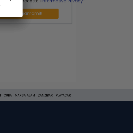
o letto ed accetto l'
Informativa Privacy*
.
.
Richiamami!!
M
CUBA
MARSA ALAM
ZANZIBAR
PLAYACAR