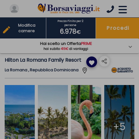
Prezzo Finito per 2
Modifica
persone
Procedi
edit
6.978
camere
€
Hai scelto un Offerta
PRIME
hai subito
419€
di vantaggi
Hilton La Romana Family Resort
favorite
La Romana , Repubblica Dominicana
+5