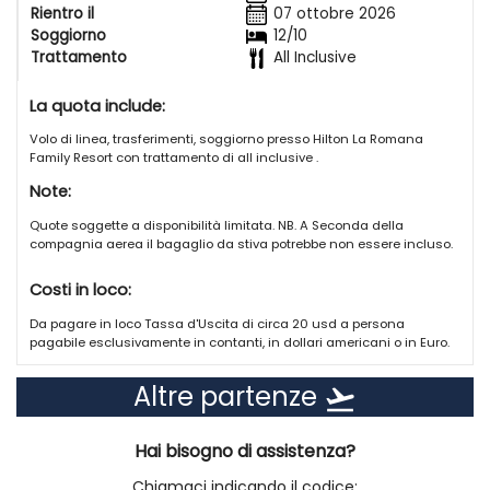
telefono, bollitore per tè/caffè, asse e ferro da stiro, nonché un bagno
Rientro il
07 ottobre 2026
con doccia e asciugacapelli.
Soggiorno
12/10
Trattamento
All Inclusive
La capienza massima è di 2 adulti e 2 bambini.
La quota include:
- Camera Deluxe Vista Giardino Doppia: spaziosa (38 m2), balcone
con vista sui giardini, salottino, 2 letti matrimoniali, aria condizionata,
Volo di linea, trasferimenti, soggiorno presso Hilton La Romana
mini-bar, connessione internet Wi-Fi, cassaforte, TV a schermo piatto,
Family Resort con trattamento di all inclusive .
telefono, bollitore per tè/caffè, asse e ferro da stiro e un bagno con
doccia e asciugacapelli.
Note:
La capienza massima è di 3 adulti o 2 adulti e 2 bambini.
Quote soggette a disponibilità limitata. NB. A Seconda della
compagnia aerea il bagaglio da stiva potrebbe non essere incluso.
Ristoranti e bar
Durante il tuo soggiorno beneficerai del pacchetto All-inclusive che
Costi in loco:
comprende:
- accesso illimitato ai ristoranti gourmet, à la carte, senza
Da pagare in loco Tassa d'Uscita di circa 20 usd a persona
prenotazione;
pagabile esclusivamente in contanti, in dollari americani o in Euro.
- bevande alcoliche locali e internazionali di qualità nei 3 bar e nella
lounge,
Altre partenze
flight_takeoff
L'hotel mette a disposizione dei suoi ospiti 7 ristoranti e 4 bar e lounge:
- Buffet: cucina continentale gourmet a buffet,
- Peruviano: per scoprire gli autentici piaceri del Perù,
Hai bisogno di assistenza?
- Francese: ristorante gourmet francese,
- Italiano: cucina italiana raffinata
Chiamaci indicando il codice: