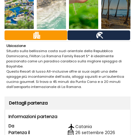
apartment
beach_access
Ubicazione
Situato sulla bellissima costa sud-orientale della Repubblica
Dominicana, l'Hilton La Romana Family Resort 5* è idealmente
posizionato come un paradiso caraibico sulla migliore spiaggia di
Bayahibe.
Questo Resort di lusso All-inclusive offre ai suoi ospiti una delle
spiagge più incontaminate dell’isola, alloggi squisiti e un’autentica
cucina gourmet. Si trova a 45 minuti da Punta Cana e a 20 minuti
dall'aeroporto internazionale di La Romana.
Alloggio
Le 412 camere di questo Resort si trovano all’interno di eleganti edifici
Dettagli partenza
dall'arredamento moderno.
Durante il tuo soggiorno potrai alloggiare in una:
Informazioni partenza
- Camera Deluxe Vista Giardino King: spaziosa (38 m2), dotata di
Da
Catania
balcone con vista sui giardini, salottino, 1 letto King-Size, aria
Partenza il
26 settembre 2026
condizionata, mini-bar, internet Wi-Fi, cassaforte, TV a schermo piatto,