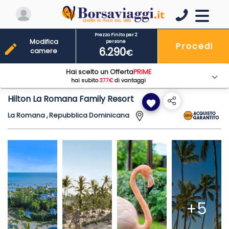
Prezzo Finito per 2
Modifica
persone
Procedi
edit
6.290
camere
€
Hai scelto un Offerta
PRIME
hai subito
377€
di vantaggi
Hilton La Romana Family Resort
favorite
La Romana , Repubblica Dominicana
+5