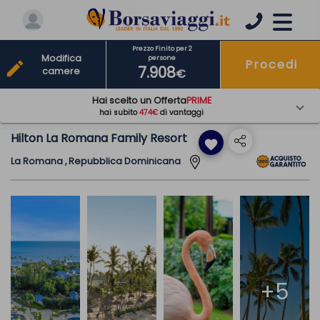
Prezzo Finito per 2
Modifica
persone
Procedi
edit
7.908
camere
€
Hai scelto un Offerta
PRIME
hai subito
474€
di vantaggi
Hilton La Romana Family Resort
favorite
La Romana , Repubblica Dominicana
+5