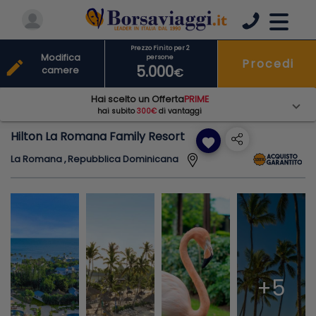
Prezzo Finito per 2
Modifica
persone
Procedi
edit
5.000
camere
€
Hai scelto un Offerta
PRIME
hai subito
300€
di vantaggi
Hilton La Romana Family Resort
favorite
La Romana , Repubblica Dominicana
+5