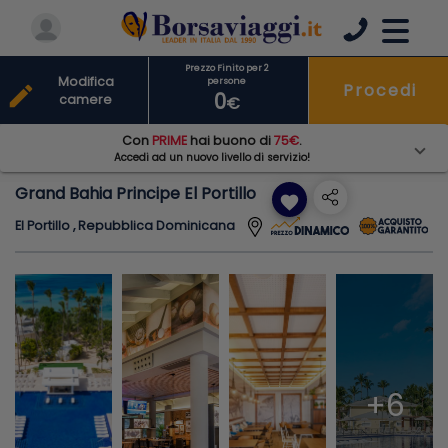
Prezzo Finito per 2
Modifica
persone
Procedi
edit
0
camere
€
Con
PRIME
hai buono di
75€
.
Accedi ad un nuovo livello di servizio!
Grand Bahia Principe El Portillo
favorite
El Portillo , Repubblica Dominicana
+6