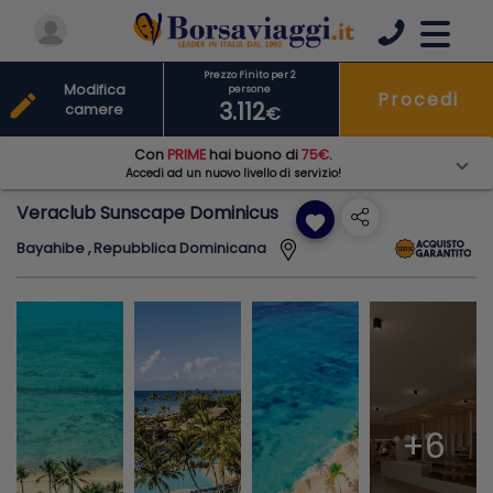
Prezzo Finito per 2
Modifica
persone
Procedi
edit
3.112
camere
€
Con
PRIME
hai buono di
75€
.
Accedi ad un nuovo livello di servizio!
Veraclub Sunscape Dominicus
favorite
Bayahibe , Repubblica Dominicana
+6