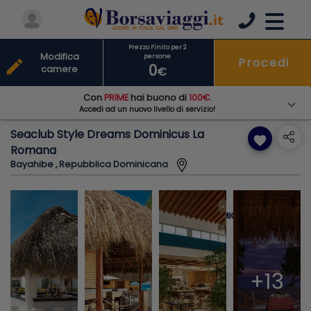
Prezzo Finito per 2
Modifica
persone
Procedi
edit
0
camere
€
Con
PRIME
hai buono di
100€
.
Accedi ad un nuovo livello di servizio!
Seaclub Style Dreams Dominicus La
favorite
Romana
Bayahibe , Repubblica Dominicana
+13