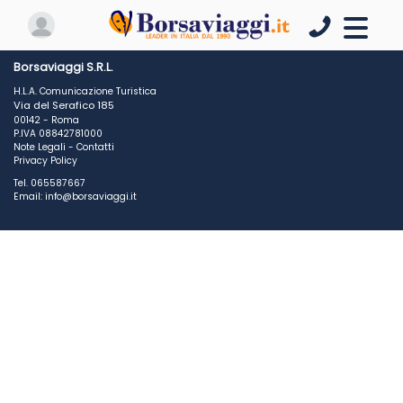
Borsaviaggi S.R.L.
H.L.A. Comunicazione Turistica
Via del Serafico 185
00142 - Roma
P.IVA 08842781000
Note Legali
-
Contatti
Privacy Policy
Tel. 065587667
Email: info@borsaviaggi.it