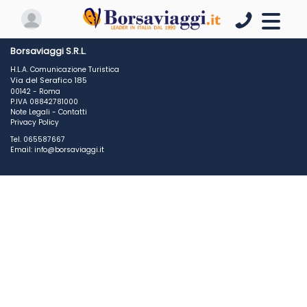
Borsaviaggi S.R.L.
H.L.A. Comunicazione Turistica
Via del Serafico 185
00142 - Roma
P.IVA 08842781000
Note Legali
-
Contatti
Privacy Policy
Tel. 065587667
Email: info@borsaviaggi.it