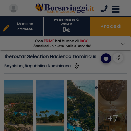
Prezzo Finito per 2
Modifica
persone
Procedi
edit
0
camere
€
Con
PRIME
hai buono di
100€
.
Accedi ad un nuovo livello di servizio!
Iberostar Selection Hacienda Dominicus
favorite
Bayahibe , Repubblica Dominicana
+7