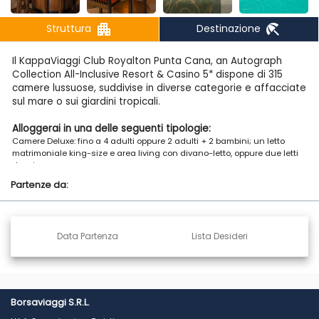
apartment
beach_access
Struttura
Destinazione
Il KappaViaggi Club Royalton Punta Cana, an Autograph
Collection All-Inclusive Resort & Casino 5* dispone di 315
camere lussuose, suddivise in diverse categorie e affacciate
sul mare o sui giardini tropicali.
Alloggerai in una delle seguenti tipologie:
Camere Deluxe: fino a 4 adulti oppure 2 adulti + 2 bambini; un letto
matrimoniale king-size e area living con divano-letto, oppure due letti
doppi.
Partenze da:
Camere Deluxe Vista Oceano: fino a 4 adulti oppure 2 adulti
+ 2 bambini.
Camere Deluxe Diamond Club: fino a 4 adulti oppure 2 adulti
Data Partenza
Lista Desideri
+ 2 bambini, con vista sui giardini o sulla piscina.
Tutte le camere sono dotate di ogni comfort: materassi di
qualità, aria condizionata e ventilatore a soffitto, macchina
per il caffè, minibar rifornito quotidianamente (bibite,
Borsaviaggi S.R.L.
acqua, birra), balcone o terrazza, doccia a pioggia,