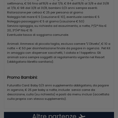
con servizio al tavolo (apertura garantita dal 13/7 al 7/9,
settimana, € 56 fino all'8/6 e dal 7/9, € 84 dall'8/6 al 3/8 e dal 31/8
apertura a discrezione della direzione nei restanti periodi).
al 7/9, € 98 dal 3/8 al 31/8, bambini 0/3 anni sempre esenti.
Gli ospiti in camera L'Oliveto usufruiscono del ristorante
Ristorazione per celiaci € 25 per persona al giorno
L'Oliveto dal 13/7 al 7/9. Possibilità di
Noleggio teli mare € 5 (cauzione € 10), eventuale cambio € 5
menu dedicato per celiaci (su richiesta, con supplemento
Noleggio passeggini € 5 al giorno (cauzione € 50)
da pagare in loco, con servizio al tavolo).
Servizio spiaggia, su richiesta ad esaurimento, a notte, 1°/2° fila €
20, 3°/4° fila € 15
PENSIONE COMPLETA PLUS, il trattamento previsto è di
Eventuale tassa di soggiorno comunale.
pensione completa con acqua mineralizzata in caraffa,
vino della casa, soft drink (da dispenser) inclusi ai pasti e
Animali: Ammessi di piccola taglia, escluso camere "L'Oliveto", € 10 a
gustosi happening gastronomici pomeridiani.
notte + € 50 per disinfestazione finale da pagare in agenzia. Pet Kit
FORMULA ALL INCLUSIVE, tutto quanto previsto nella
in omaggio con dispenser sacchetti, 1 ciotola e 1 tappetino. Gli
Pensione Completa Plus con in più Open Bar con consumo
animali sono sempre soggetti al regolamento vigente nel Resort
illimitato (presso il bar) di:
(obbligatorio libretto sanitario).
Caffetteria (espresso, decaffeinato, latte/caffè latte,
orzo, ginseng, cappuccino, the, infusi)
Bibite soft drink, acqua e succhi da dispenser
Promo Bambini:
Granita (2 gusti)
Futurotto Card: Baby 0/3 anni supplemento obbligatorio, da pagare
Dalle ore 12:00, birra, Spritz, Prosecco, aperitivo analcolico
in agenzia, € 25 per baby a notte, include servizi come da
alla frutta, amaro, sambuca, limoncello; dalle ore 20:30, gin,
descrizione, culla (su richiesta) e pasti da menu inclusi (accettata
rum, vodka, cocktail (lista indicata al bar, liquori e
culla propria con stesso supplemento).
superalcolici della linea All Inclusive)
Nota: supplemento da richiedere alla prenotazione
(obbligatorio per tutti gli occupanti la camera). A
Altre partenze
flight_takeoff
pagamento: bevande e acqua non da dispenser, gelati,