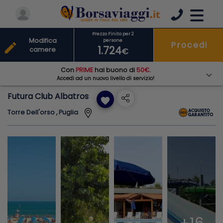
Prezzo Finito per 2
Modifica
persone
Procedi
edit
1.724
camere
€
Con
PRIME
hai buono di
50€
.
Accedi ad un nuovo livello di servizio!
Futura Club Albatros
favorite
Torre Dell'orso , Puglia