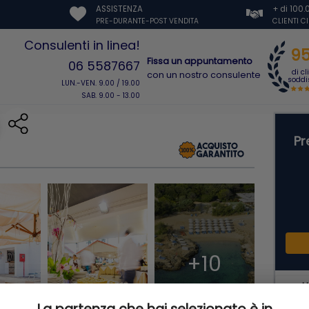
ASSISTENZA
+ di 100
PRE-DURANTE-POST VENDITA
CLIENTI C
Consulenti in linea!
9
Fissa un appuntamento
06 5587667
di cl
con un nostro consulente
soddis
LUN.-VEN. 9.00 / 19.00
SAB. 9.00 - 13.00
Pr
+10
H