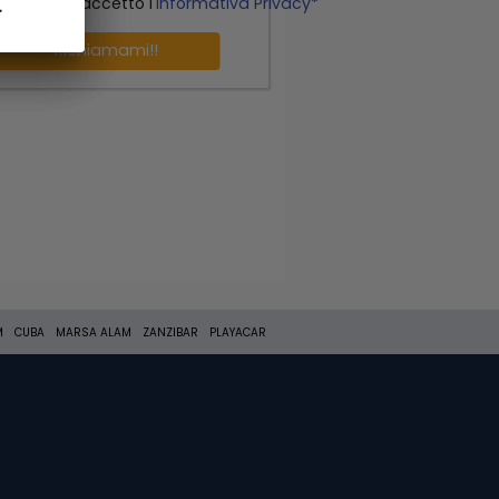
o letto ed accetto l'
Informativa Privacy*
.
.
Richiamami!!
M
CUBA
MARSA ALAM
ZANZIBAR
PLAYACAR