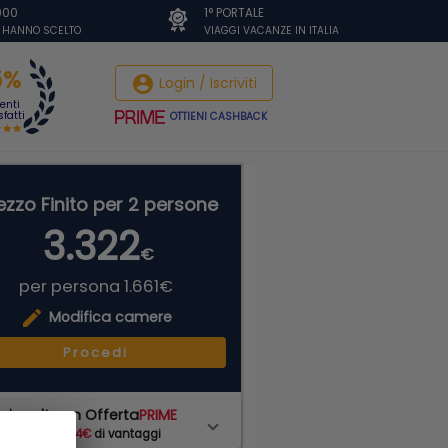
.000
1° PORTALE
I HANNO SCELTO
VIAGGI VACANZE IN ITALIA
5%
account_circle
Login / Iscriviti
ienti
fatti
OTTIENI CASHBACK
ezzo Finito per 2 persone
3.322
€
per persona 1.661€
edit
Modifica camere
Procedi
ai scelto un Offerta
PRIME
hai subito
94€
di vantaggi