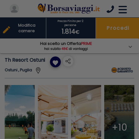
Prezzo Finito per 2
Modifica
persone
Procedi
edit
1.814
camere
€
Hai scelto un Offerta
PRIME
hai subito
48€
di vantaggi
Th Resort Ostuni
favorite
Ostuni , Puglia
+10