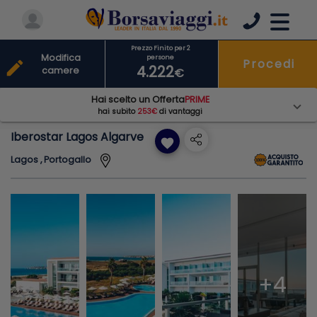
Prezzo Finito per 2
Modifica
persone
Procedi
edit
4.222
camere
€
Hai scelto un Offerta
PRIME
hai subito
253€
di vantaggi
Iberostar Lagos Algarve
favorite
Lagos , Portogallo
+4