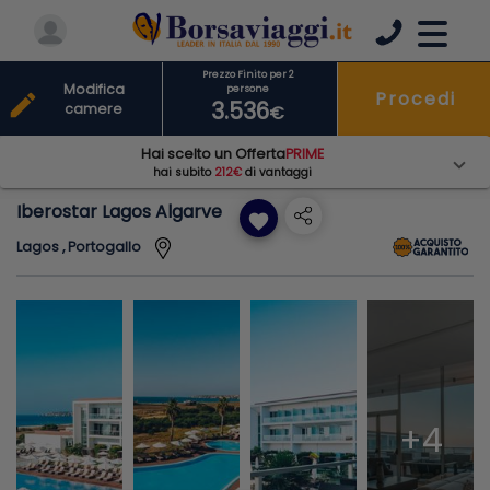
Prezzo Finito per 2
Modifica
persone
Procedi
edit
3.536
camere
€
Hai scelto un Offerta
PRIME
hai subito
212€
di vantaggi
Iberostar Lagos Algarve
favorite
Lagos , Portogallo
+4