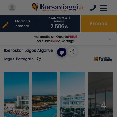
Prezzo Finito per 2
Modifica
persone
Procedi
edit
2.506
camere
€
Hai scelto un Offerta
PRIME
hai subito
150€
di vantaggi
Iberostar Lagos Algarve
favorite
Lagos , Portogallo
+4