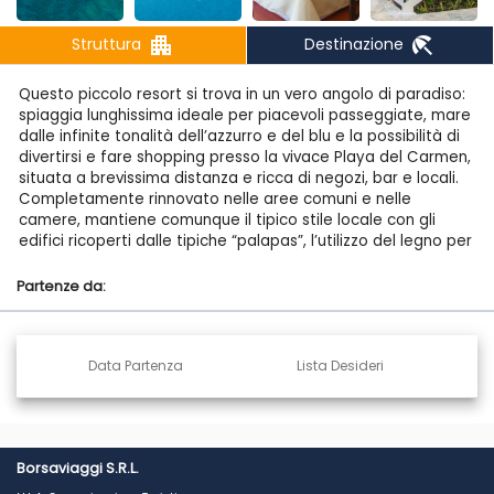
apartment
beach_access
Struttura
Destinazione
Questo piccolo resort si trova in un vero angolo di paradiso:
spiaggia lunghissima ideale per piacevoli passeggiate, mare
dalle infinite tonalità dell’azzurro e del blu e la possibilità di
divertirsi e fare shopping presso la vivace Playa del Carmen,
situata a brevissima distanza e ricca di negozi, bar e locali.
Completamente rinnovato nelle aree comuni e nelle
camere, mantiene comunque il tipico stile locale con gli
edifici ricoperti dalle tipiche “palapas”, l’utilizzo del legno per
i balconi e le terrazze.
Partenze da:
STRUTTURA
Dall’edificio principale dove si trovano la lobby e altri servizi
comuni, si snodano i vialetti che portano alle ville a due piani
ricoperte dalle tipiche “palapas”, fino a raggiungere le tre
Data Partenza
Lista Desideri
piscine ed infine la splendida spiaggia.
SPIAGGIA E PISCINE
L’ampia spiaggia di sabbia bianca e fine si trova proprio
Borsaviaggi S.R.L.
davanti al resort ed è ombreggiata da alte palme. Sono
disponibili anche 3 piscine di cui una riservata ai bambini.