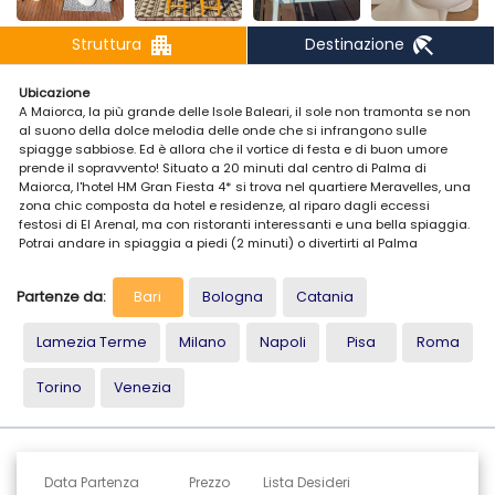
apartment
beach_access
Struttura
Destinazione
Ubicazione
A Maiorca, la più grande delle Isole Baleari, il sole non tramonta se non
al suono della dolce melodia delle onde che si infrangono sulle
spiagge sabbiose. Ed è allora che il vortice di festa e di buon umore
prende il sopravvento! Situato a 20 minuti dal centro di Palma di
Maiorca, l'hotel HM Gran Fiesta 4* si trova nel quartiere Meravelles, una
zona chic composta da hotel e residenze, al riparo dagli eccessi
festosi di El Arenal, ma con ristoranti interessanti e una bella spiaggia.
Potrai andare in spiaggia a piedi (2 minuti) o divertirti al Palma
Aquarium (11 minuti). In auto, la marina di Palma di Maiorca è a 13
minuti, il campo da golf Son Gual Mallorca a 20 minuti e la discoteca
Partenze da:
Bari
Bologna
Catania
Megapark a 6 minuti.
Alloggio
Lamezia Terme
Milano
Napoli
Pisa
Roma
L'hotel è caratterizzato da una moderna architettura mediterranea di
un bianco splendente. Le camere, distribuite su 9 piani, sono molto
Torino
Venezia
piacevoli, con mobili rifiniti lussuosamente.
Le camere sono dotate di: aria condizionata, frigorifero, Wi-fi a
pagamento, finestre insonorizzate, cassaforte a pagamento, minibar a
pagamento, frigorifero gratuito, telefono, bagno con doccia,
accappatoio, asciugacapelli, TV a schermo piatto.
Data Partenza
Prezzo
Lista Desideri