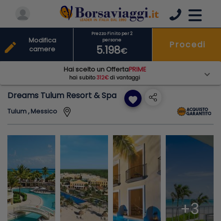
Prezzo Finito per 2
Modifica
persone
Procedi
edit
5.198
camere
€
Hai scelto un Offerta
PRIME
hai subito
312€
di vantaggi
Dreams Tulum Resort & Spa
favorite
Tulum , Messico
+3