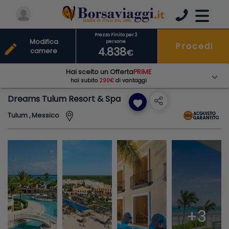
Prezzo Finito per 2
Modifica
persone
Procedi
edit
4.838
camere
€
Hai scelto un Offerta
PRIME
hai subito
290€
di vantaggi
Dreams Tulum Resort & Spa
favorite
Tulum , Messico
+3