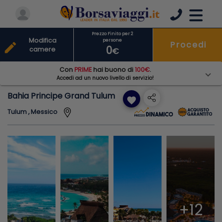
Prezzo Finito per 2
Modifica
persone
Procedi
edit
0
camere
€
Con
PRIME
hai buono di
100€
.
Accedi ad un nuovo livello di servizio!
Bahia Principe Grand Tulum
favorite
Tulum , Messico
+12