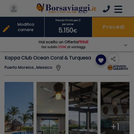
Prezzo Finito per 2
Modifica
persone
Procedi
edit
5.150
camere
€
Hai scelto un Offerta
PRIME
hai subito
309€
di vantaggi
Kappa Club Ocean Coral & Turquesa
favorite
Puerto Morelos , Messico
+1