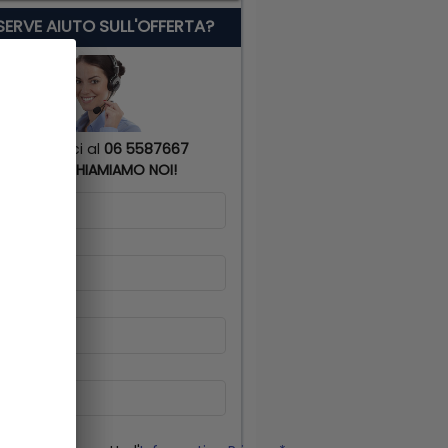
 SERVE AIUTO SULL'OFFERTA?
Chiamaci al
06 5587667
o
TI RICHIAMIAMO NOI!
me
*
gnome
*
lulare
*
il