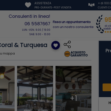
ASSISTENZA
+ di 100
PRE-DURANTE-POST VENDITA
CLIENTI C
Consulenti in linea!
9
Fissa un appuntamento
06 5587667
di cl
con un nostro consulente
soddis
LUN.-VEN. 9.00 / 19.00
SAB. 9.00 - 13.00
oral & Turquesa
favorite
Pr
su mappa
+1
H