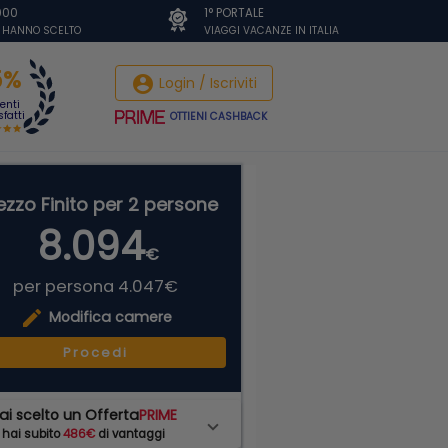
.000
1° PORTALE
I HANNO SCELTO
VIAGGI VACANZE IN ITALIA
5%
account_circle
Login / Iscriviti
ienti
fatti
OTTIENI CASHBACK
ezzo Finito per 2 persone
8.094
€
per persona 4.047€
edit
Modifica camere
Procedi
ai scelto un Offerta
PRIME
hai subito
486€
di vantaggi