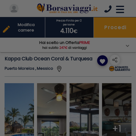
Prezzo Finito per 2
Modifica
persone
Procedi
edit
4.110
camere
€
Hai scelto un Offerta
PRIME
hai subito
247€
di vantaggi
Kappa Club Ocean Coral & Turquesa
favorite
Puerto Morelos , Messico
+1