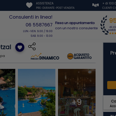
ASSISTENZA
+ di 100
PRE-DURANTE-POST VENDITA
CLIENTI C
Consulenti in linea!
9
Fissa un appuntamento
06 5587667
di cl
con un nostro consulente
soddis
LUN.-VEN. 9.00 / 19.00
SAB. 9.00 - 13.00
tzal
favorite
Pr
ppa
+9
C
Acce