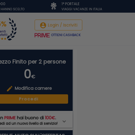
.000
1° PORTALE
I HANNO SCELTO
VIAGGI VACANZE IN ITALIA
5%
account_circle
Login / Iscriviti
ienti
fatti
OTTIENI CASHBACK
ezzo Finito per 2 persone
0
€
edit
Modifica camere
Procedi
on
PRIME
hai buono di
100€
.
di ad un nuovo livello di servizio!