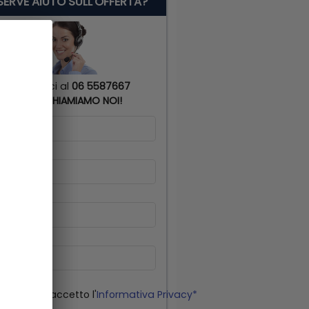
 SERVE AIUTO SULL'OFFERTA?
Chiamaci al
06 5587667
o
TI RICHIAMIAMO NOI!
me
*
gnome
*
lulare
*
il
o letto ed accetto l'
Informativa Privacy*