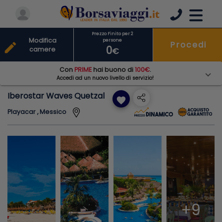
Prezzo Finito per 2
Modifica
persone
Procedi
edit
0
camere
€
Con
PRIME
hai buono di
100€
.
Accedi ad un nuovo livello di servizio!
Iberostar Waves Quetzal
favorite
Playacar , Messico
+9