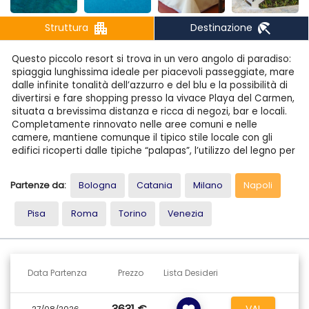
apartment
beach_access
Struttura
Destinazione
Questo piccolo resort si trova in un vero angolo di paradiso:
spiaggia lunghissima ideale per piacevoli passeggiate, mare
dalle infinite tonalità dell’azzurro e del blu e la possibilità di
divertirsi e fare shopping presso la vivace Playa del Carmen,
situata a brevissima distanza e ricca di negozi, bar e locali.
Completamente rinnovato nelle aree comuni e nelle
camere, mantiene comunque il tipico stile locale con gli
edifici ricoperti dalle tipiche “palapas”, l’utilizzo del legno per
i balconi e le terrazze.
Partenze da:
Bologna
Catania
Milano
Napoli
STRUTTURA
Dall’edificio principale dove si trovano la lobby e altri servizi
Pisa
Roma
Torino
Venezia
comuni, si snodano i vialetti che portano alle ville a due piani
ricoperte dalle tipiche “palapas”, fino a raggiungere le tre
piscine ed infine la splendida spiaggia.
SPIAGGIA E PISCINE
Data Partenza
Prezzo
Lista Desideri
L’ampia spiaggia di sabbia bianca e fine si trova proprio
davanti al resort ed è ombreggiata da alte palme. Sono
disponibili anche 3 piscine di cui una riservata ai bambini.
VAI
27/08/2026