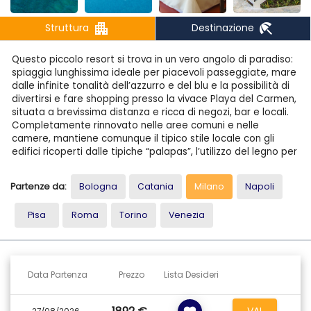
apartment
beach_access
Struttura
Destinazione
Questo piccolo resort si trova in un vero angolo di paradiso:
spiaggia lunghissima ideale per piacevoli passeggiate, mare
dalle infinite tonalità dell’azzurro e del blu e la possibilità di
divertirsi e fare shopping presso la vivace Playa del Carmen,
situata a brevissima distanza e ricca di negozi, bar e locali.
Completamente rinnovato nelle aree comuni e nelle
camere, mantiene comunque il tipico stile locale con gli
edifici ricoperti dalle tipiche “palapas”, l’utilizzo del legno per
i balconi e le terrazze.
Partenze da:
Bologna
Catania
Milano
Napoli
STRUTTURA
Dall’edificio principale dove si trovano la lobby e altri servizi
Pisa
Roma
Torino
Venezia
comuni, si snodano i vialetti che portano alle ville a due piani
ricoperte dalle tipiche “palapas”, fino a raggiungere le tre
piscine ed infine la splendida spiaggia.
SPIAGGIA E PISCINE
Data Partenza
Prezzo
Lista Desideri
L’ampia spiaggia di sabbia bianca e fine si trova proprio
davanti al resort ed è ombreggiata da alte palme. Sono
disponibili anche 3 piscine di cui una riservata ai bambini.
VAI
27/08/2026