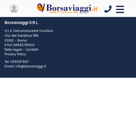
Borsaviaggi S.R.L.
H.L.A. Comunicazione Turistica
Via del Serafico 185
00142 - Roma
P.IVA 08842781000
Note Legali
-
Contatti
Privacy Policy
Tel. 065587667
Email: info@borsaviaggi.it