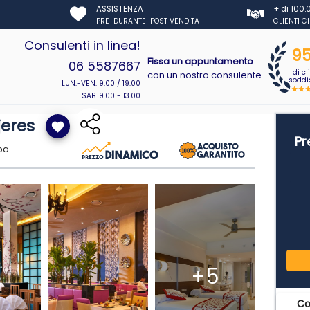
ASSISTENZA
+ di 100
PRE-DURANTE-POST VENDITA
CLIENTI C
Consulenti in linea!
9
Fissa un appuntamento
06 5587667
di cl
con un nostro consulente
soddis
LUN.-VEN. 9.00 / 19.00
SAB. 9.00 - 13.00
jeres
favorite
Pr
pa
+5
C