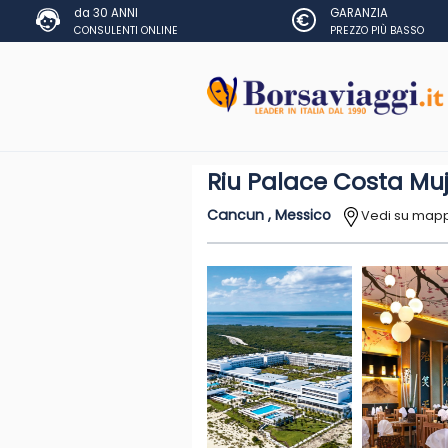
da 30 ANNI
GARANZIA
CONSULENTI ONLINE
PREZZO PIÙ BASSO
Riu Palace Costa Mu
Cancun , Messico
Vedi su map