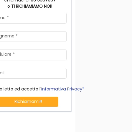
Chiamaci al
06 5587667
o
TI RICHIAMIAMO NOI!
me
*
gnome
*
lulare
*
il
o letto ed accetto l'
Informativa Privacy*
Richiamami!!