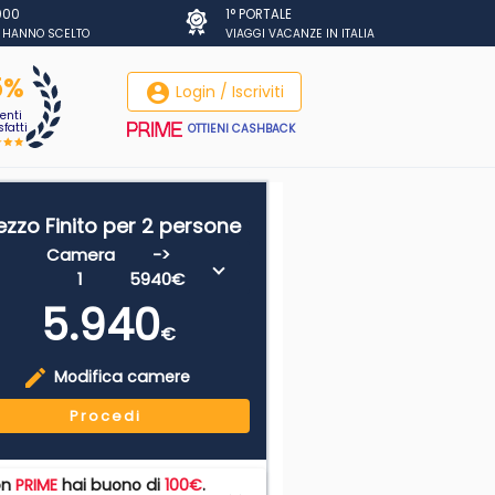
.000
1° PORTALE
I HANNO SCELTO
VIAGGI VACANZE IN ITALIA
5%
account_circle
Login / Iscriviti
ienti
fatti
OTTIENI CASHBACK
ezzo Finito per 2 persone
Camera
->
1
5940€
5.940
€
edit
Modifica camere
Procedi
on
PRIME
hai buono di
100€
.