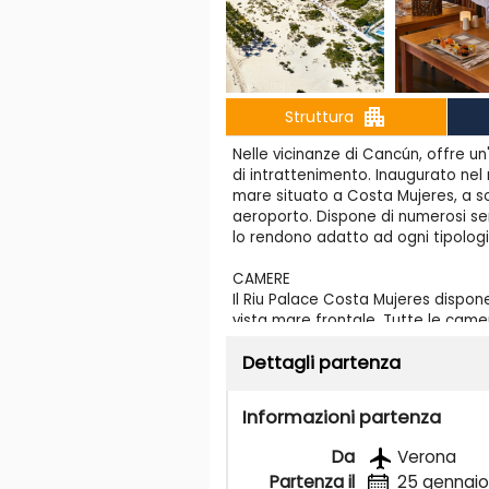
apartment
Struttura
Nelle vicinanze di Cancún, offre
di intrattenimento. Inaugurato ne
mare situato a Costa Mujeres, a so
aeroporto. Dispone di numerosi ser
lo rendono adatto ad ogni tipologia 
CAMERE
Il Riu Palace Costa Mujeres dispon
vista mare frontale. Tutte le cam
da 200X200 cm oppure di 2 letti d
Dettagli partenza
internet Wi-Fi, aria condizionata, c
bollittore per caffè, servizi privati
Informazioni partenza
RISTORANTI E BAR
La scelta gastronomica presenta u
Da
Verona
principale, con piatti caldi e freddi,
Partenza il
25 gennaio
tematici. Sono inoltre presenti vari 