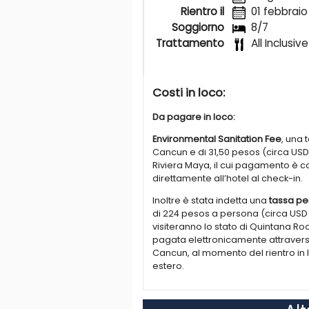
Rientro il
01 febbraio
fusion, giapponese, steakhouse, it
sono incluse bevande nazionali ed i
Soggiorno
8/7
Trattamento
All Inclusive
ATTIVITA' E SERVIZI
A disposizione degli ospiti ci sono 7
ombrelloni e asciugamani, terrazz
vapore, 1 lezione introduttiva alla
Costi in loco:
di intrattenimento diurno per gli a
giorno. Possibilità di accedere anc
Da pagare in loco:
discoteca (per maggiori di 18 anni
Environmental Sanitation Fee
, una 
per bambini dai 4 ai 12 anni al "Ri
Cancun e di 31,50 pesos (circa USD 
con diversi trattamenti, salone di 
Riviera Maya, il cui pagamento è 
di immersione, campo da golf a cir
direttamente all’hotel al check-in.
FORMULA ALL INCLUSIVE
Inoltre è stata indetta una
tassa per
Particolarmente ricca la formula al
di 224 pesos a persona (circa USD 11
• Prima coalzione, pranzo e cena a
visiteranno lo stato di Quintana Roo
• Bevande internazionali con march
pagata elettronicamente attraverso i
distributore di liquori nelle camere
Cancun, al momento del rientro in 
• Intrattenimento diurno per bambini
estero.
giorno), Intrattenimento diurno per 
programma notturno Riu (ogni gior