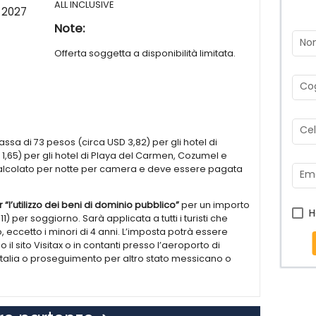
ALL INCLUSIVE
 2027
aliano e messicano. Disponibile snack 24 ore su 24 e
nternazionali, oltre al servizio bevande in piscina.
Note:
No
Offerta soggetta a disponibilità limitata.
 piscine di cui 2 relax, con lettini prendisole,
a solarium, palestra, kayak, catamarano, bagno di
Co
 subacquea, Wi-Fi. Sono forniti i teli mare. Programma
dulti, musica dal vivo, spettacoli o programmi ogni
he al Riu Dunamar per alcuni servizi come la
Cel
) e parco acquatico che offre intrattenimento diurno
tassa di 73 pesos (circa USD 3,82) per gli hotel di
uLand". Tra i servizi opzionali a pagamento ci sono Spa
1,65) per gli hotel di Playa del Carmen, Cozumel e
bellezza, parrucchiere e massaggi, immersioni e corsi
calcolato per notte per camera e deve essere pagata
ca 5 km dall'hotel.
Ema
 “l’utilizzo dei beni di dominio pubblico”
per un importo
H
l-inclusive che prevede:
) per soggiorno. Sarà applicata a tutti i turisti che
 buffet
, eccetto i minori di 4 anni. L’imposta potrà essere
e leader 24h e rifornimento del minibar e del
l sito Visitax o in contanti presso l’aeroporto di
, Servizio bevande in piscina.
Italia o proseguimento per altro stato messicano o
 dai 4 ai 7 anni e dai 8 ai 12 anni in "RiuLand" (ogni
gli adulti (ogni giorno), Musica dal vivo, spettacoli o
no).