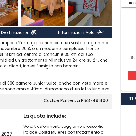
Acce
beach_access
flight_takeoff
Destinazione
Informazioni Volo
 un'ampia offerta gastronomica e un vasto programma
l novembre 2018, è un moderno complesso fronte
li 18 km dal centro di Cancún e 35 km dal suo
Se
vizi ed un trattamento All Inclusive 24 ore su 24, che
di clienti, inclusi famiglie con bambini.
e di 600 camere Junior Suite, anche con vista mare e
ere sono ampie 40mq, dispongono di un letto king size
a 125X200 cm, un divano nel soggiorno, connessione
TI
Codice Partenza P1937491400
assetta di sicurezza, televisore satellitare, minibar,
, balcone o terrazza.
La quota include:
n ricco assortimento a buffet nel ristorante
Volo, trasferimenti, soggiorno presso Riu
 pizza, pasta, insalate, grill nell'area piscina e buffet
Palace Costa Mujeres con trattamento di
 2027
ristoranti à la carte con differenti offerte culinarie: