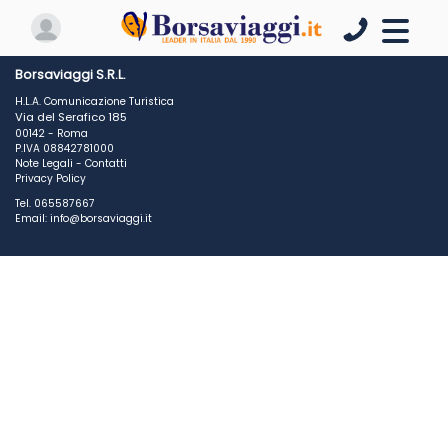
Borsaviaggi S.R.L.
H.L.A. Comunicazione Turistica
Via del Serafico 185
00142 - Roma
P.IVA 08842781000
Note Legali
-
Contatti
Privacy Policy
Tel. 065587667
Email: info@borsaviaggi.it