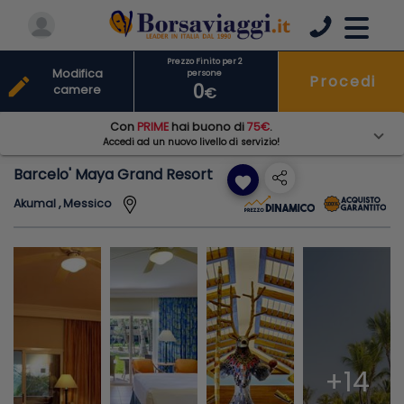
Prezzo Finito per 2
Modifica
persone
Procedi
edit
0
camere
€
Con
PRIME
hai buono di
75€
.
Accedi ad un nuovo livello di servizio!
Barcelo' Maya Grand Resort
favorite
Akumal , Messico
+14