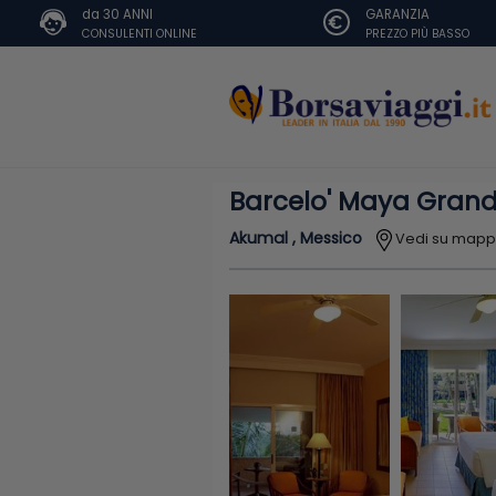
da 30 ANNI
GARANZIA
CONSULENTI ONLINE
PREZZO PIÙ BASSO
Barcelo' Maya Grand
Akumal , Messico
Vedi su map