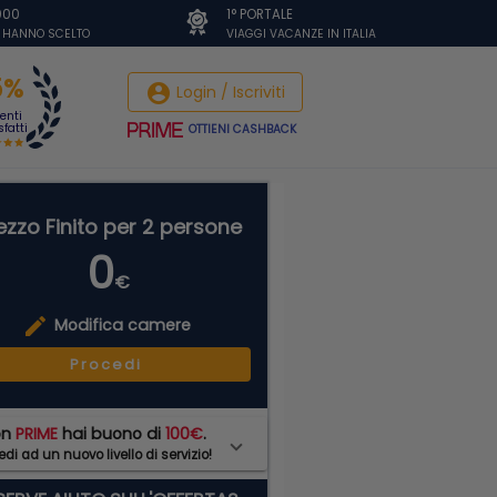
.000
1° PORTALE
I HANNO SCELTO
VIAGGI VACANZE IN ITALIA
5%
account_circle
Login / Iscriviti
ienti
fatti
OTTIENI CASHBACK
ezzo Finito per 2 persone
0
€
edit
Modifica camere
Procedi
on
PRIME
hai buono di
100€
.
di ad un nuovo livello di servizio!