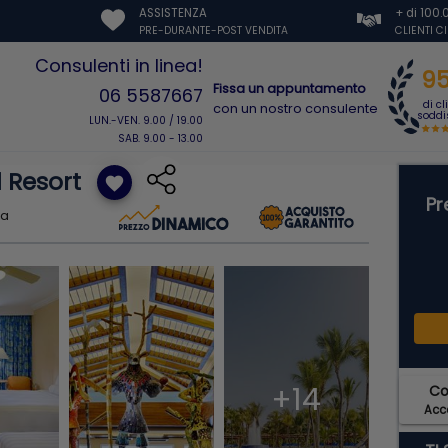
ASSISTENZA
+ di 100
PRE-DURANTE-POST VENDITA
CLIENTI C
Consulenti in linea!
9
Fissa un appuntamento
06 5587667
di cl
con un nostro consulente
soddis
LUN.-VEN. 9.00 / 19.00
SAB. 9.00 - 13.00
 Resort
favorite
Pr
pa
+14
C
Acce