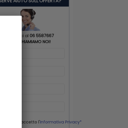
 SERVE AIUTO SULL'OFFERTA?
Chiamaci al
06 5587667
o
TI RICHIAMIAMO NOI!
me
*
gnome
*
lulare
*
il
o letto ed accetto l'
Informativa Privacy*