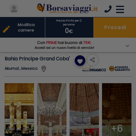
Prezzo Finito per 2
Modifica
persone
Procedi
edit
0
camere
€
Con
PRIME
hai buono di
75€
.
Accedi ad un nuovo livello di servizio!
Bahia Principe Grand Coba'
favorite
Akumal , Messico
+6