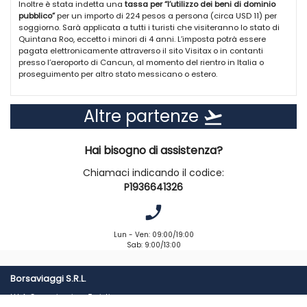
Inoltre è stata indetta una
tassa per “l’utilizzo dei beni di dominio
310 camere junior suite (46 m2) distribuite in 4 blocchi di 3 piani, tutte
pubblico”
per un importo di 224 pesos a persona (circa USD 11) per
fronte mare, con terrazza o balcone, servizi privati, asciugacapelli,
soggiorno. Sarà applicata a tutti i turisti che visiteranno lo stato di
idromassaggio, aria condizionata, telefono, tv con canali italiani (Rai
Quintana Roo, eccetto i minori di 4 anni. L’imposta potrà essere
International), cassetta di sicurezza, minibar (rifornito
pagata elettronicamente attraverso il sito Visitax o in contanti
quotidianamente) e connessione wi-fi gratuita.
presso l’aeroporto di Cancun, al momento del rientro in Italia o
proseguimento per altro stato messicano o estero.
Ristoranti e bar:
5 ristoranti di cui uno principale a buffet e 4 tematici aperti per cena
(su prenotazione, senza limiti) fra cui un messicano, un gourmet, un
Altre partenze
orientale e un grill. 7 bar tra cui un sushi bar, uno snack bar, un lobby
flight_takeoff
bar, un lounge bar presso la discoteca, un bar presso la piscina, uno
presso il centro benessere e uno sulla spiaggia.
Hai bisogno di assistenza?
Servizi:
4 piscine di cui una per bambini e un idromassaggio, con ombrelloni,
Chiamaci indicando il codice:
lettini e teli mare a disposizione, area giochi per bambini, biliardo,
P1936641326
discoteca (consumazioni incluse h. 21-02) e connessione wi-fi
gratuita anche nelle aree comuni. A pagamento, servizio lavanderia,
phone_enabled
servizio medico, negozio di souvenir, cambio valuta, centro Spa con
massaggi, sauna e bagno turco. Hotel organizza attività durante il
Lun - Ven: 09:00/19:00
giorno e spettacoli serali.
Sab: 9:00/13:00
Sport:
palestra, tennis, ping-pong, aquagym, aerobica, yoga e sport
Borsaviaggi S.R.L.
acquatici non motorizzati. A pagamento, attrezzatura da snorkeling e
H.L.A. Comunicazione Turistica
diving.