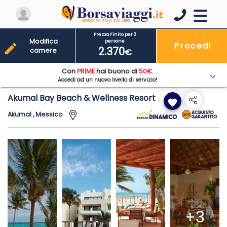
Prezzo Finito per 2
Modifica
persone
Procedi
edit
2.370
camere
€
Con
PRIME
hai buono di
50€
.
Accedi ad un nuovo livello di servizio!
Akumal Bay Beach & Wellness Resort
favorite
Akumal , Messico
+3