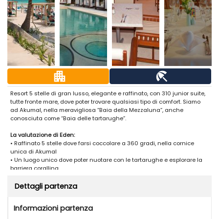
apartment
beach_access
Resort 5 stelle di gran lusso, elegante e raffinato, con 310 junior suite,
tutte fronte mare, dove poter trovare qualsiasi tipo di comfort. Siamo
ad Akumal, nella meravigliosa “Baia della Mezzaluna”, anche
conosciuta come “Baia delle tartarughe”.
La valutazione di Eden:
• Raffinato 5 stelle dove farsi coccolare a 360 gradi, nella cornice
unica di Akumal
• Un luogo unico dove poter nuotare con le tartarughe e esplorare la
barriera corallina
Resort 5 stelle di gran lusso, elegante e raffinato, con 310 junior suite,
tutte fronte mare, dove poter trovare qualsiasi tipo di comfort. Siamo
Dettagli partenza
ad Akumal, nella meravigliosa “Baia della Mezzaluna”, anche
conosciuta come “Baia delle tartarughe”. Durante tutto l’anno la baia
Informazioni partenza
è popolata da tartarughe, che qui nidificano, per cui è estremamente
facile avvistarle e nuotare con loro essendosi abituate alla presenza