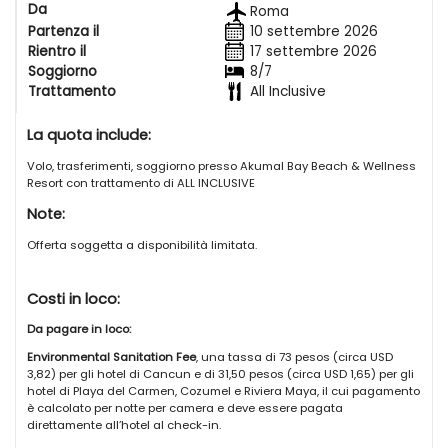
Da
Roma
dell’uomo. La baia si presenta come la classica spiaggia da cartolina
Partenza il
10 settembre 2026
con mare dalle tonalità blu e verdi e una spiaggia con sabbia fine e
bianchissima orlata da palme, peraltro particolarmente pittoresche e
Rientro il
17 settembre 2026
scenografiche in uno dei tratti più belli e suggestivi della Riviera Maya
Soggiorno
8/7
e dell’intero Yucatan. A 100 m dal bagnasciuga una bella barriera
Trattamento
All Inclusive
corallina, ricca di pesci, che protegge la spiaggia dalle onde
oceaniche rendendo la baia sempre molto tranquilla e che consente
La quota include:
agli amanti dello snorkeling e del diving di uscire direttamente dalla
spiaggia per facili escursioni fra pesci, coralli multicolore e tartarughe.
Volo, trasferimenti, soggiorno presso Akumal Bay Beach & Wellness
Un’occasione ideale per una rilassante vacanza balneare in un
Resort con trattamento di ALL INCLUSIVE
contesto paesaggistico da sogno. Completano il quadro il
ricchissimo trattamento tutto incluso, con ben 4 ristoranti tematici
Note:
(messicano, orientale, gourmet e grill), l’ottimo centro benessere e le
lezioni di Yoga e Sub Yoga proposte dal resort!
Offerta soggetta a disponibilità limitata.
Dove siamo:
Akumal, direttamente sulla spiaggia, a 20 km da Tulum, 30 dal centro
Costi in loco:
di Playa del Carmen (collegati entrambi da autobus con passaggi
frequenti) e 90 dall’aeroporto di Cancun.
Da pagare in loco:
La spiaggia:
Environmental Sanitation Fee
, una tassa di 73 pesos (circa USD
di finissima sabbia bianca con ombrelloni, lettini e teli mare a
3,82) per gli hotel di Cancun e di 31,50 pesos (circa USD 1,65) per gli
disposizione. Barriera corallina a poche decine di metri da riva
hotel di Playa del Carmen, Cozumel e Riviera Maya, il cui pagamento
facilmente raggiungibile a piedi o a nuoto per lo snorkeling.
è calcolato per notte per camera e deve essere pagata
direttamente all’hotel al check-in.
Le camere: